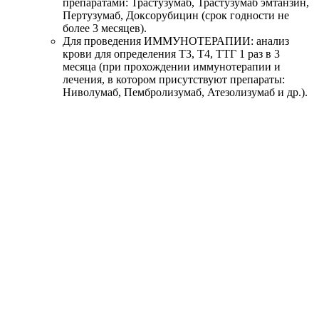
препаратами: Трастузумаб, Трастузумаб эмтанзин,
Пертузумаб, Доксорубицин (срок годности не
более 3 месяцев).
Для проведения ИММУНОТЕРАПИИ: анализ
крови для определения T3, T4, TTГ 1 раз в 3
месяца (при прохождении иммунотерапии и
лечения, в котором присутствуют препараты:
Ниволумаб, Пембролизумаб, Атезолизумаб и др.).