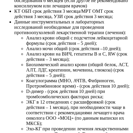
обследования 6 месяцев (если другое не рекомендовано
консилиумом или лечащим врачом)
КТ ОБП срок действия 3 месяца/МРТ ОМТ срок
действия 3 месяца, УЗИ срок действия 3 месяца;
Данные инструментальных и лабораторных
исследований необходимые для проведения
противоопухолевой лекарственной терапии (лечения):
Анализ крови общий c подсчетом лейкоцитарной
формулы (срок действия – 5 дней);
Анализ мочи общий (срок действия –10 дней);
Анализ крови на ВИЧ, гепатиты В и С, RW (срок
действия – 3 месяца);
Биохимический анализ крови (общий белок, АСТ,
АЛТ, ЛДГ, креатинин, мочевина, глюкоза) (срок
действия – 5 дней);
Коагулограмма (МНО, АЧТВ, Фибриноген,
Протромбиновое время) - (срок действия 10 дней);
D-димер - (срок действия 10 дней) при
тромбоэмболических факторах риска;
ЭКГ в 12 отведениях с расшифровкой (срок
действия – 1 месяца), при необходимости чаще в
соответствии с рекомендациями лечащего врача
онколога ООО «МОЦ» (по данным выписки их
МКСБ);
Эхо-КГ при проведении лечения лекарственными