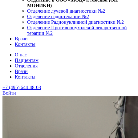
МОНИКИ)
Отделение лучевой диагностики №2
Отделение радиотерапии №2
Отделение Радионуклидной диагностики №2
Отделение Противоопухолевой лекарственной
терапии №2
Врачи
Контакты
О нас
Пациентам
Отделения
Врачи
Контакты
+7 (495) 644-48-03
Войти