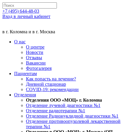
+7 (495) 644-48-03
Вход в личный кабинет
в г. Коломна и в г. Москва
О нас
О центре
Новости
Отзывы
Вакансии
Фотогалерея
Пациентам
Как попасть на лечение?
Дневной стационар
COVID-19: рекомендации
Отделения
Отделения ООО «МОЦ» г. Коломна
Отделение лучевой диагностики №1
Отделение радиотерапии №1
Отделение Радионуклидной диагностики №1
Отделение противоопухолевой лекарственной
терапии №1
Отделение в ООО «МОЦ» г. Москва (ОП