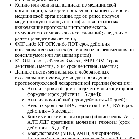
Копию или оригинал выписки из медицинской
организации, к которой прикреплен пациент, либо из
медицинской организации, где он ранее получал
медицинскую помощь по профилю «онкология»,
включающие протоколы гистологического,
иммуногистохимического исследований; сведения о
ранее проведенном лечении;
ФЛГ либо КТ ОГК либо ПЭТ срок действия
обследования 6 месяцев (если другое не рекомендовано
консилиумом или лечащим врачом)
КТ ОБП срок действия 3 месяца/МРТ ОМТ срок
действия 3 месяца, УЗИ срок действия 3 месяца;
Данные инструментальных и лабораторных
исследований необходимые для проведения
противоопухолевой лекарственной терапии (лечения):
Анализ крови общий c подсчетом лейкоцитарной
формулы (срок действия – 5 дней);
Анализ мочи общий (срок действия –10 дней);
Анализ крови на ВИЧ, гепатиты В и С, RW (срок
действия – 3 месяца);
Биохимический анализ крови (общий белок, АСТ,
АЛТ, ЛДГ, креатинин, мочевина, глюкоза) (срок
действия – 5 дней);
Коагулограмма (МНО, АЧТВ, Фибриноген,
Протромбиновое время) - (срок действия 10 дней);