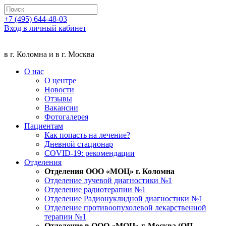
+7 (495) 644-48-03
Вход в личный кабинет
в г. Коломна и в г. Москва
О нас
О центре
Новости
Отзывы
Вакансии
Фотогалерея
Пациентам
Как попасть на лечение?
Дневной стационар
COVID-19: рекомендации
Отделения
Отделения ООО «МОЦ» г. Коломна
Отделение лучевой диагностики №1
Отделение радиотерапии №1
Отделение Радионуклидной диагностики №1
Отделение противоопухолевой лекарственной
терапии №1
Отделение в ООО «МОЦ» г. Москва (ОП