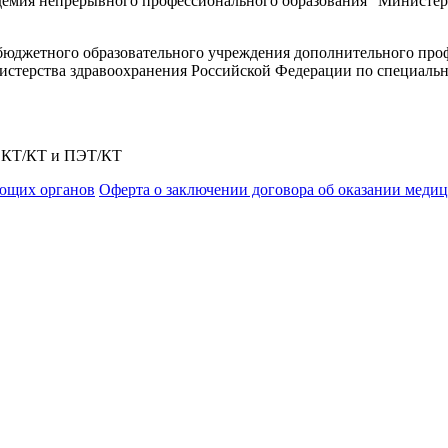
демия непрерывного профессионального образования" Министер
го бюджетного образовательного учреждения дополнительного пр
терства здравоохранения Российской Федерации по специальнос
ФЭКТ/КТ и ПЭТ/КТ
ющих органов
Оферта о заключении договора об оказании меди