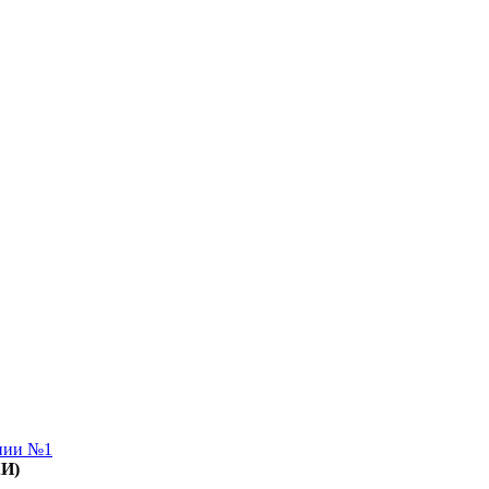
апии №1
КИ)